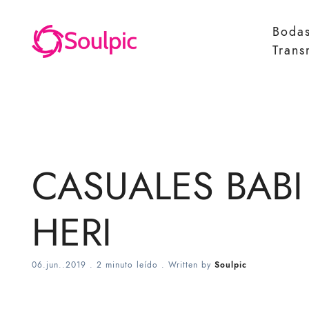
Boda
Trans
CASUALES BABI
HERI
06.jun..2019
.
2 minuto leído
. Written by
Soulpic