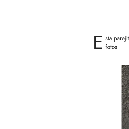
E
sta parej
fotos