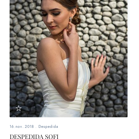
16.nov..2018
.
Despedida
DESPEDIDA SOFI